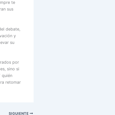
empre te
ran sus
del debate,
vación y
levar su
arados por
es, sino si
Y quién
ara retomar
SIGUIENTE