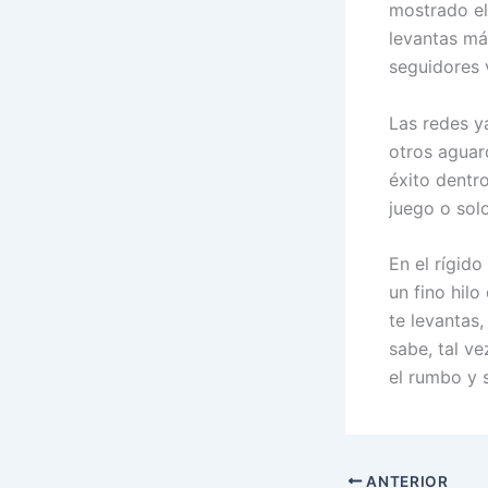
mostrado el 
levantas más
seguidores 
Las redes y
otros aguar
éxito dentr
juego o sol
En el rígid
un fino hilo
te levantas
sabe, tal v
el rumbo y s
ANTERIOR