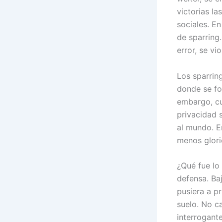
victorias la
sociales. E
de sparring.
error, se vi
Los sparring
donde se fo
embargo, cu
privacidad 
al mundo. E
menos glorio
¿Qué fue lo
defensa. Ba
pusiera a pr
suelo. No ca
interrogant