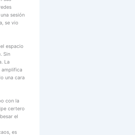
 redes
 una sesión
a, se vio
 el espacio
. Sin
a. La
 amplifica
do una cara
po con la
lpe certero
besar el
caos, es