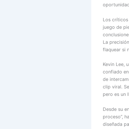
oportunidad
Los crítico
juego de pi
conclusiones
La precisió
flaquear si 
Kevin Lee, 
confiado en 
de intercam
clip viral. 
pero es un 
Desde su en
proceso”, h
diseñada par