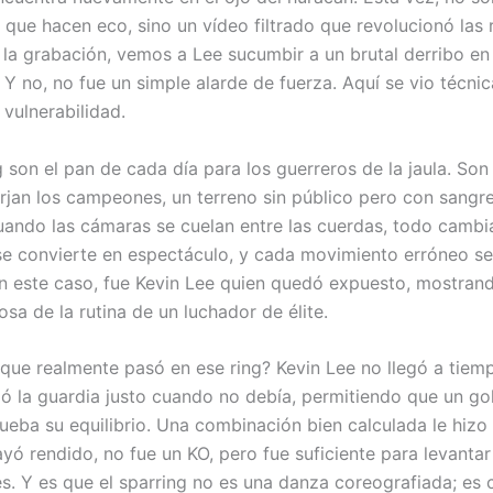
s que hacen eco, sino un vídeo filtrado que revolucionó las
n la grabación, vemos a Lee sucumbir a un brutal derribo en
 Y no, no fue un simple alarde de fuerza. Aquí se vio técnic
o vulnerabilidad.
 son el pan de cada día para los guerreros de la jaula. Son
rjan los campeones, un terreno sin público pero con sangre
ando las cámaras se cuelan entre las cuerdas, todo cambi
se convierte en espectáculo, y cada movimiento erróneo se
n este caso, fue Kevin Lee quien quedó expuesto, mostran
sa de la rutina de un luchador de élite.
 que realmente pasó en ese ring? Kevin Lee no llegó a tiem
jó la guardia justo cuando no debía, permitiendo que un go
ueba su equilibrio. Una combinación bien calculada le hizo 
yó rendido, no fue un KO, pero fue suficiente para levantar
es. Y es que el sparring no es una danza coreografiada; es 