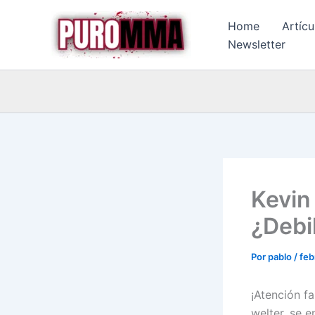
Ir
Home
Artícu
al
Newsletter
contenido
Kevin
¿Debi
Por
pablo
/
feb
¡Atención fa
welter, se 