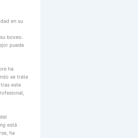
idad en su
 su boxeo.
mejor puede
pre ha
ando se trata
tras este
rofesional,
del
ing está
rse, ha