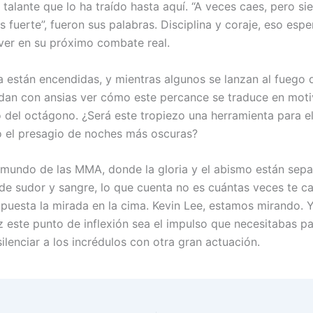
talante que lo ha traído hasta aquí. “A veces caes, pero si
 fuerte”, fueron sus palabras. Disciplina y coraje, eso espe
ver en su próximo combate real.
a están encendidas, y mientras algunos se lanzan al fuego 
dan con ansias ver cómo este percance se traduce en moti
o del octágono. ¿Será este tropiezo una herramienta para e
o el presagio de noches más oscuras?
o mundo de las MMA, donde la gloria y el abismo están sep
 de sudor y sangre, lo que cuenta no es cuántas veces te ca
, puesta la mirada en la cima. Kevin Lee, estamos mirando. 
ez este punto de inflexión sea el impulso que necesitabas p
ilenciar a los incrédulos con otra gran actuación.