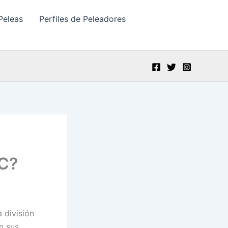
Peleas
Perfiles de Peleadores
FC?
 división
n sus